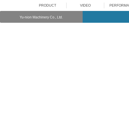
PRODUCT
VIDEO
PERFORM
Yu-nion Machinery Co., Ltd.